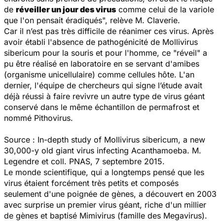
de
réveiller un jour des virus
comme celui de la variole
que l'on pensait éradiqués", relève M. Claverie.
Car il n’est pas très difficile de réanimer ces virus. Après
avoir établi l'absence de pathogénicité de
Mollivirus
sibericum
pour la souris et pour l'homme, ce "réveil" a
pu être réalisé en laboratoire en se servant d'amibes
(organisme unicellulaire) comme cellules hôte. L'an
dernier, l'équipe de chercheurs qui signe l’étude avait
déjà réussi à faire revivre un autre type de virus géant
conservé dans le même échantillon de permafrost et
nommé
Pithovirus
.
Source :
In-depth study of Mollivirus sibericum, a new
30,000-y old giant virus infecting Acanthamoeba.
M.
Legendre et coll.
PNAS
, 7 septembre 2015.
Le monde scientifique, qui a longtemps pensé que les
virus étaient forcément très petits et composés
seulement d'une poignée de gènes, a découvert en 2003
avec surprise un premier virus géant, riche d'un millier
de gènes et baptisé
Mimivirus
(famille des Megavirus).