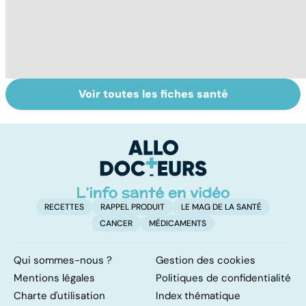
Voir toutes les fiches santé
Don de gamètes :
Tout savoir sur
I
le pour et le
les infections
a
contre d'une
pulmonaires
fa
levée de
d'
l'anonymat
RECETTES
RAPPEL PRODUIT
LE MAG DE LA SANTÉ
CANCER
MÉDICAMENTS
Qui sommes-nous ?
Gestion des cookies
Mentions légales
Politiques de confidentialité
Charte d'utilisation
Index thématique