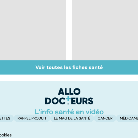
Voir toutes les fiches santé
Inflammation des
Suicide : prévenir le
amygdales : que faire
passage à l'acte
en cas d'angine ?
ETTES
RAPPEL PRODUIT
LE MAG DE LA SANTÉ
CANCER
MÉDICAM
ookies