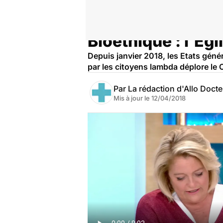
Bioéthique : l'Égl
Accueil
Santé
Depuis janvier 2018, les Etats géné
par les citoyens lambda déplore le
Par
La rédaction d'Allo Doct
Mis à jour le
12/04/2018