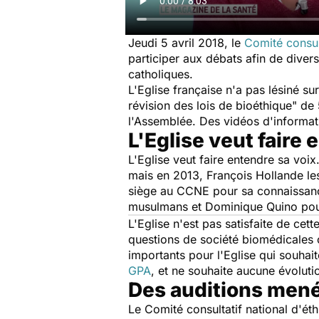
Jeudi 5 avril 2018, le
Comité consult
participer aux débats afin de diver
catholiques.
L'Eglise française n'a pas lésiné s
révision des lois de bioéthique" de
l'Assemblée. Des vidéos d'informat
L'Eglise veut faire 
L'Eglise veut faire entendre sa voi
mais en 2013, François Hollande les 
siège au CCNE pour sa connaissanc
musulmans et Dominique Quino pour 
L'Eglise n'est pas satisfaite de cet
questions de société biomédicales c
importants pour l'Eglise qui souhait
GPA
, et ne souhaite aucune évolution
Des auditions mené
Le Comité consultatif national d'ét