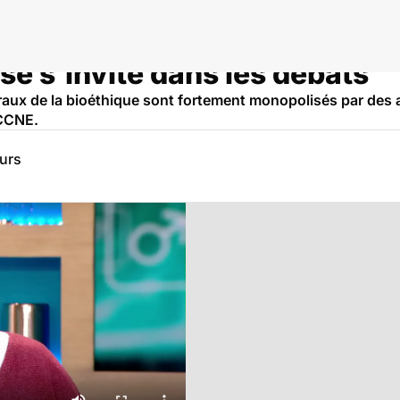
ise s'invite dans les débats
raux de la bioéthique sont fortement monopolisés par des 
 CCNE.
eurs