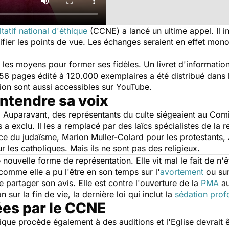
atif national d'éthique
(CCNE) a lancé un ultime appel. Il in
sifier les points de vue. Les échanges seraient en effet mon
ur les moyens pour former ses fidèles. Un livret d'informati
 56 pages édité à 120.000 exemplaires a été distribué dans 
ion sont aussi accessibles sur YouTube.
entendre sa voix
x. Auparavant, des représentants du culte siégeaient au Comit
a exclu. Il les a remplacé par des laïcs spécialistes de la r
e du judaïsme, Marion Muller-Colard pour les protestants,
les catholiques. Mais ils ne sont pas des religieux.
te nouvelle forme de représentation. Elle vit mal le fait de n
omme elle a pu l'être en son temps sur l'
avortement
ou sur
e partager son avis. Elle est contre l'ouverture de la
PMA
au
 sur la fin de vie, la dernière loi qui inclut la
sédation pro
es par le CCNE
hique procède également à des auditions et l'Eglise devrait