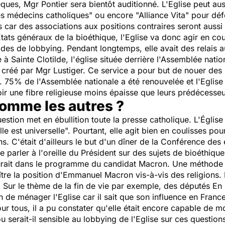
ques, Mgr Pontier sera bientôt auditionné. L'Eglise peut a
s médecins catholiques" ou encore "Alliance Vita" pour déf
as car des associations aux positions contraires seront auss
Etats généraux de la bioéthique, l'Eglise va donc agir en c
des de lobbying. Pendant longtemps, elle avait des relais a
 à Sainte Clotilde, l'église située derrière l'Assemblée natio
 créé par Mgr Lustiger. Ce service a pour but de nouer des 
s. 75% de l'Assemblée nationale a été renouvelée et l'Eglis
r une fibre religieuse moins épaisse que leurs prédécesseu
comme les autres ?
uestion met en ébullition toute la presse catholique. L'Église
e est universelle". Pourtant, elle agit bien en coulisses po
ens. C'était d'ailleurs le but d'un dîner de la Conférence d
t de parler à l'oreille du Président sur des sujets de bioét
rait dans le programme du candidat Macron. Une méthode q
naître la position d'Emmanuel Macron vis-à-vis des religions. 
. Sur le thème de la fin de vie par exemple, des députés En 
n de ménager l'Eglise car il sait que son influence en Franc
r tous, il a pu constater qu'elle était encore capable de mob
 serait-il sensible au lobbying de l'Eglise sur ces question