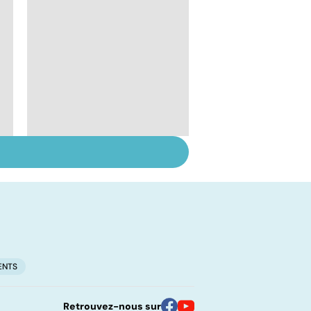
Le lupus, une maladie
complexe
ENTS
Retrouvez-nous sur