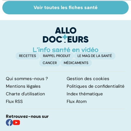
Voir toutes les fiches santé
Cancer : l'espoir
Tout savoir sur
I
des essais
les infections
a
cliniques
pulmonaires
fa
d'
RECETTES
RAPPEL PRODUIT
LE MAG DE LA SANTÉ
CANCER
MÉDICAMENTS
Qui sommes-nous ?
Gestion des cookies
Mentions légales
Politiques de confidentialité
Charte d'utilisation
Index thématique
Flux RSS
Flux Atom
Retrouvez-nous sur