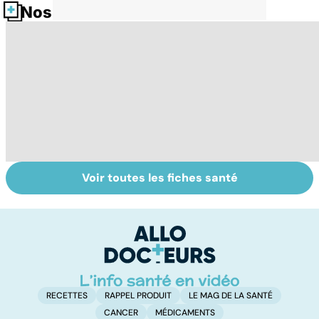
Nos fiches santé
Voir toutes les fiches santé
Tout savoir sur
Inflammation des
Su
les infections
amygdales : que
le
pulmonaires
faire en cas
l'
d'angine ?
RECETTES
RAPPEL PRODUIT
LE MAG DE LA SANTÉ
CANCER
MÉDICAMENTS