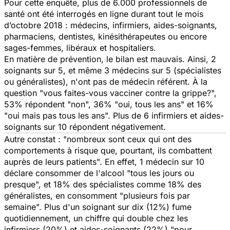
Pour cette enquête, plus de 6.000 professionnels de
santé ont été interrogés en ligne durant tout le mois
d’octobre 2018 : médecins, infirmiers, aides-soignants,
pharmaciens, dentistes, kinésithérapeutes ou encore
sages-femmes, libéraux et hospitaliers.
En matière de prévention, le bilan est mauvais. Ainsi, 2
soignants sur 5, et même 3 médecins sur 5 (spécialistes
ou généralistes), n'ont pas de médecin référent. À la
question "vous faites-vous vacciner contre la grippe?",
53% répondent "non", 36% "oui, tous les ans" et 16%
"oui mais pas tous les ans". Plus de 6 infirmiers et aides-
soignants sur 10 répondent négativement.
Autre constat : "nombreux sont ceux qui ont des
comportements à risque que, pourtant, ils combattent
auprès de leurs patients". En effet, 1 médecin sur 10
déclare consommer de l'alcool "tous les jours ou
presque", et 18% des spécialistes comme 18% des
généralistes, en consomment "plusieurs fois par
semaine". Plus d'un soignant sur dix (12%) fume
quotidiennement, un chiffre qui double chez les
infirmiers (20%) et aides-soignants (22%) "pour