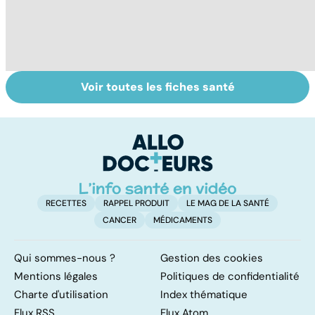
Voir toutes les fiches santé
Dérèglement
Tout savoir sur
I
hormonal : et si
les infections
a
c'était les
pulmonaires
fa
surrénales ?
d'
RECETTES
RAPPEL PRODUIT
LE MAG DE LA SANTÉ
CANCER
MÉDICAMENTS
Qui sommes-nous ?
Gestion des cookies
Mentions légales
Politiques de confidentialité
Charte d'utilisation
Index thématique
Flux RSS
Flux Atom