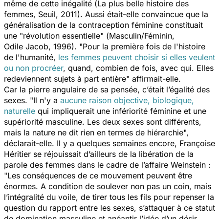
même de cette inégalité (
La plus belle histoire des
femmes
, Seuil, 2011). Aussi était-elle convaincue que la
généralisation de la contraception féminine constituait
une "
révolution
essentielle" (
Masculin/Féminin,
Odile Jacob, 1996). "
Pour la première fois de l'histoire
de l'humanité,
les femmes peuvent choisir si elles veulent
ou non procréer
, quand, combien de fois, avec qui. Elles
redeviennent sujets à part entière
" affirmait-elle.
Car la pierre angulaire de sa pensée, c’était l’égalité des
sexes. "
Il n'y a
aucune raison objective, biologique,
naturelle
qui impliquerait une infériorité féminine et une
supériorité masculine. Les deux sexes sont différents,
mais la nature ne dit rien en termes de hiérarchie
",
déclarait-elle. Il y a quelques semaines encore, Françoise
Héritier se réjouissait d’ailleurs de la libération de la
parole des femmes dans le cadre de l’affaire Weinstein :
"
Les conséquences de ce mouvement peuvent être
énormes. A condition de soulever non pas un coin, mais
l’intégralité du voile, de tirer tous les fils pour repenser la
question du rapport entre les sexes, s’attaquer à ce statut
de domination masculine et anéantir l’idée d’un désir