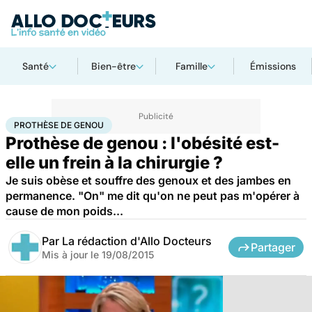
Santé
Bien-être
Famille
Émissions
Accueil
Santé
Maladies
Prothèse de genou
PROTHÈSE DE GENOU
Prothèse de genou : l'obésité est-
elle un frein à la chirurgie ?
Je suis obèse et souffre des genoux et des jambes en
permanence. "On" me dit qu'on ne peut pas m'opérer à
cause de mon poids...
Par
La rédaction d'Allo Docteurs
Partager
Mis à jour le
19/08/2015