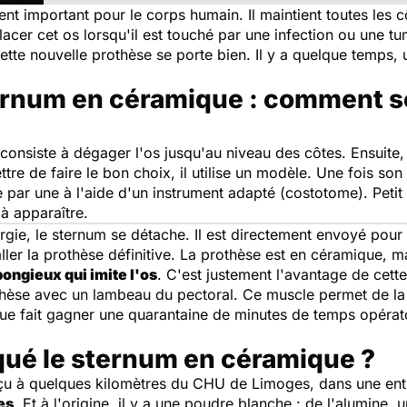
nt important pour le corps humain. Il maintient toutes les cô
lacer cet os lorsqu'il est touché par une infection ou une tu
tte nouvelle prothèse se porte bien. Il y a quelque temps,
ernum en céramique : comment s
consiste à dégager l'os jusqu'au niveau des côtes. Ensuite, 
ttre de faire le bon choix, il utilise un modèle. Une fois son
par une à l'aide d'un instrument adapté (costotome). Petit à
à apparaître.
gie, le sternum se détache. Il est directement envoyé pour 
staller la prothèse définitive. La prothèse est en céramique, m
ongieux qui imite l'os
. C'est justement l'avantage de cett
thèse avec un lambeau du pectoral. Ce muscle permet de la 
ue fait gagner une quarantaine de minutes de temps opératoir
ué le sternum en céramique ?
u à quelques kilomètres du CHU de Limoges, dans une entr
es
. Et à l'origine, il y a une poudre blanche : de l'alumine,