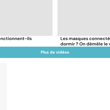
onctionnent-ils
Les masques connectés
dormir ? On démêle le v
Plus de vidéos