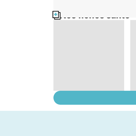
Nos fiches santé
Troubles de l'érection
: gardez la tête haute