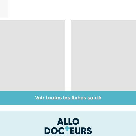
Voir toutes les fiches santé
Quand l'amputation
Dentiers : quand la
s'impose...
vie retrouve son
mordant