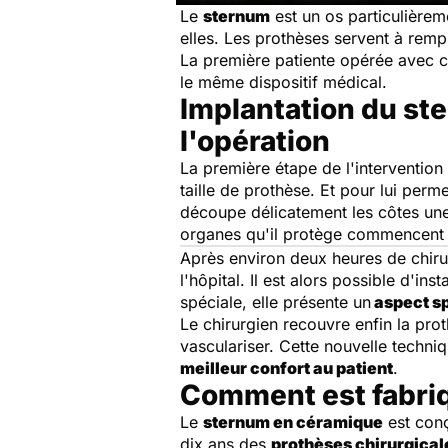
Le
sternum
est un os particulièreme
elles. Les prothèses servent à remp
La première patiente opérée avec ce
le même dispositif médical.
Implantation du st
l'opération
La première étape de l'intervention 
taille de prothèse. Et pour lui perme
découpe délicatement les côtes une 
organes qu'il protège commencent 
Après environ deux heures de chirur
l'hôpital. Il est alors possible d'in
spéciale, elle présente un
aspect sp
Le chirurgien recouvre enfin la pro
vasculariser. Cette nouvelle techniq
meilleur confort au patient
.
Comment est fabriq
Le
sternum en céramique
est conç
dix ans des
prothèses chirurgical