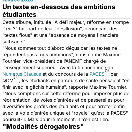
Un texte en-dessous des ambitions
étudiantes
Cette tribune, intitulée "
A défi majeur, réforme en trompe
l’œil ?
" fait part de leur "
désillusion
", dénonçant des
"
textes flous
" et une "
absence de moyens financiers
suffisants
".
"
Nous sommes tout d’abord déçus car les textes ne
répondent pas à nos ambitions
", nous confie Maxime
Tournier, vice-président de l’ANEMF chargé de
l’enseignement supérieur. Avec la fin annoncée du
(1)
Numerus Clausus
et du concours de la
PACES
par
(2)
QCM
, les étudiants en parcours de santé pensaient "
en
finir avec le gâchis humains
", rapporte Maxime Tournier.
"
Nous comptions sur cette réforme pour imposer plus de
réorientation, de voies d’entrées et de passerelles pour
diversifier les profils des étudiants et pour arrêter enfin
avec la voie d’entrée unique et "royale" qu’est la PACES
"
poursuit-il. Mais pour le moment, il n’en est rien.
"Modalités dérogatoires"