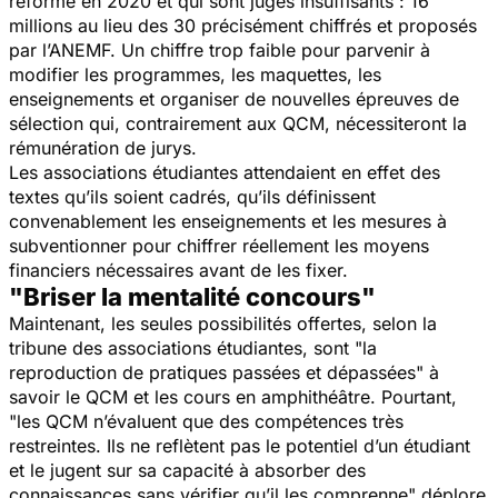
réforme en 2020 et qui sont jugés insuffisants : 16
millions au lieu des 30 précisément chiffrés et proposés
par l’ANEMF. Un chiffre trop faible pour parvenir à
modifier les programmes, les maquettes, les
enseignements et organiser de nouvelles épreuves de
sélection qui, contrairement aux QCM, nécessiteront la
rémunération de jurys.
Les associations étudiantes attendaient en effet des
textes qu’ils soient cadrés, qu’ils définissent
convenablement les enseignements et les mesures à
subventionner pour chiffrer réellement les moyens
financiers nécessaires avant de les fixer.
"Briser la mentalité concours"
Maintenant, les seules possibilités offertes, selon la
tribune des associations étudiantes, sont "
la
reproduction de pratiques passées et dépassées
" à
savoir le QCM et les cours en amphithéâtre. Pourtant,
"
les QCM n’évaluent que des compétences très
restreintes. Ils ne reflètent pas le potentiel d’un étudiant
et le jugent sur sa capacité à absorber des
connaissances sans vérifier qu’il les comprenne
" déplore