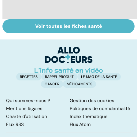
Voir toutes les fiches santé
Ostéopathie, une
Médecins
To
thérapie
étrangers : des
le
manuelle
inégalités sans
p
frontières
RECETTES
RAPPEL PRODUIT
LE MAG DE LA SANTÉ
CANCER
MÉDICAMENTS
Qui sommes-nous ?
Gestion des cookies
Mentions légales
Politiques de confidentialité
Charte d'utilisation
Index thématique
Flux RSS
Flux Atom