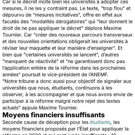
Car si le décret incite bien les universités à adopter ces
mesures, il ne les y contraint pas. Le texte, "
trop flou
" et
dépourvu de "
mesures incitatives
", offre en effet aux
facutés des "
modalités dérogatoires
" qui "
leur donnent le
droit de ne pas appliquer le décret"
déplore Maxime
Tournier. Car "
créer des nouveaux parcours transversaux
et des nouvelles orientations obligerait les universités à
réviser leur maquette et leur manière d’enseigner
". Et
bien que "
certaines universités se lancent
", d’autres
"
manquent de réactivité
" et "
ne garantissent donc pas
l’application entière de la réforme dans les prochaines
années
" poursuit le vice-président de l’ANEMF.
"
Notre tribune a donc aussi pour objectif de signaler aux
universités que nous, étudiants, continuons à les
observer, à les accompagner et que nous avons envie de
participer à la réforme malgré notre rejet des textes
actuels
" appuie Maxime Tournier.
Moyens financiers insuffisants
Seconde cause de déception pour les
étudiants
, les
moyens financiers proposés par l’État pour appliquer la