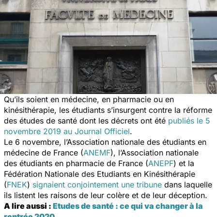
Qu’ils soient en médecine, en pharmacie ou en
kinésithérapie, les étudiants s’insurgent contre la réforme
des études de santé dont les décrets ont été
publiés le 5
novembre 2019 au Journal Officiel
.
Le 6 novembre, l’Association nationale des étudiants en
médecine de France (
ANEMF
), l’Association nationale
des étudiants en pharmacie de France (
ANEPF
) et la
Fédération Nationale des Etudiants en Kinésithérapie
(
FNEK
)
signaient conjointement une tribune
dans laquelle
ils listent les raisons de leur colère et de leur déception.
A lire aussi :
Etudes de santé : ce qui va changer à la
rentrée 2020