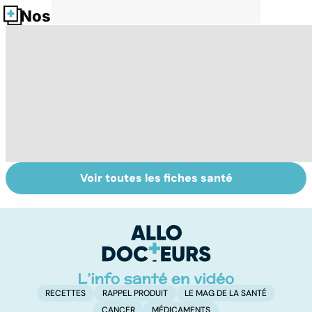
Nos fiches santé
Voir toutes les fiches santé
Automutilation :
Antibiotiques :
To
des ados en
lutter contre la
le
souffrance
résistance des
p
bactéries
RECETTES
RAPPEL PRODUIT
LE MAG DE LA SANTÉ
CANCER
MÉDICAMENTS