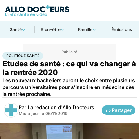
Santé
Bien-être
Famille
Émissions
Accueil
Santé
Société
Santé publique
Politique santé
POLITIQUE SANTÉ
Etudes de santé : ce qui va changer à
la rentrée 2020
Les nouveaux bacheliers auront le choix entre plusieurs
parcours universitaires pour s'inscrire en médecine dès
la rentrée prochaine.
Par
La rédaction d'Allo Docteurs
Partager
Mis à jour le
05/11/2019