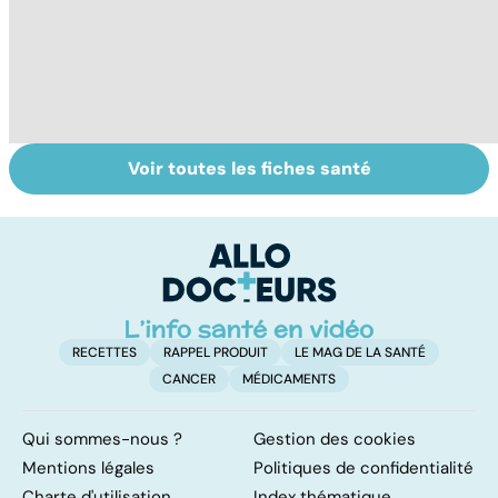
Voir toutes les fiches santé
Médecins
Tout savoir sur
I
étrangers : des
les infections
a
inégalités sans
pulmonaires
fa
frontières
d'
RECETTES
RAPPEL PRODUIT
LE MAG DE LA SANTÉ
CANCER
MÉDICAMENTS
Qui sommes-nous ?
Gestion des cookies
Mentions légales
Politiques de confidentialité
Charte d'utilisation
Index thématique