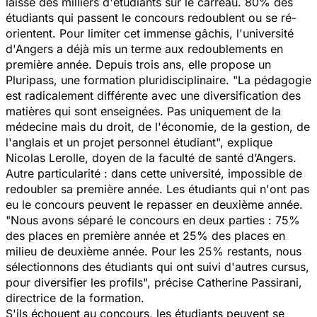
laisse des milliers d'étudiants sur le carreau. 80% des
étudiants qui passent le concours redoublent ou se ré-
orientent. Pour limiter cet immense gâchis, l'université
d'Angers a déjà mis un terme aux redoublements en
première année. Depuis trois ans, elle propose un
Pluripass, une formation pluridisciplinaire.
"La pédagogie
est radicalement différente avec une diversification des
matières qui sont enseignées. Pas uniquement de la
médecine mais du droit, de l'économie, de la gestion, de
l'anglais et un projet personnel étudiant",
explique
Nicolas Lerolle, doyen de la faculté de santé d’Angers.
Autre particularité : dans cette université, impossible de
redoubler sa première année. Les étudiants qui n'ont pas
eu le concours peuvent le repasser en deuxième année.
"
Nous avons séparé le concours en deux parties : 75%
des places en première année et 25% des places en
milieu de deuxième année. Pour les 25% restants, nous
sélectionnons des étudiants qui ont suivi d'autres cursus,
pour diversifier les profils",
précise Catherine Passirani,
directrice de la formation.
S'ils échouent au concours, les étudiants peuvent se