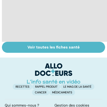
Voir toutes les fiches santé
Tout savoir sur
Inflammation des
Su
les infections
amygdales : que
le
pulmonaires
faire en cas
l'
d'angine ?
RECETTES
RAPPEL PRODUIT
LE MAG DE LA SANTÉ
CANCER
MÉDICAMENTS
Qui sommes-nous ?
Gestion des cookies