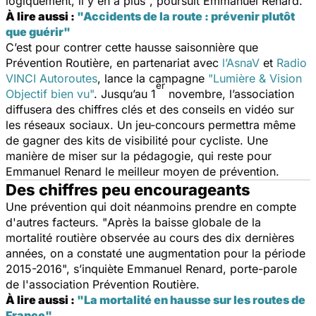
logiquement, il y en a plus
", poursuit Emmanuel Renard.
À lire aussi :
"Accidents de la route : prévenir plutôt
que guérir"
C’est pour contrer cette hausse saisonnière que
Prévention Routière, en partenariat avec
l’AsnaV
et
Radio
VINCI Autoroutes
, lance la campagne
"Lumière & Vision
er
Objectif bien vu"
. Jusqu’au 1
novembre, l’association
diffusera des chiffres clés et des conseils en vidéo sur
les réseaux sociaux. Un jeu-concours permettra même
de gagner des kits de visibilité pour cycliste. Une
manière de miser sur la pédagogie, qui reste pour
Emmanuel Renard le meilleur moyen de prévention.
Des chiffres peu encourageants
Une prévention qui doit néanmoins prendre en compte
d'autres facteurs. "
Après la baisse globale de la
mortalité routière observée au cours des dix dernières
années, on a constaté une augmentation pour la période
2015-2016
", s’inquiète Emmanuel Renard, porte-parole
de l'association Prévention Routière.
À lire aussi :
"La mortalité en hausse sur les routes de
France"