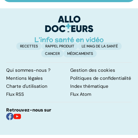
vraie
début d'une
le
dépendance
enquête
p
RECETTES
RAPPEL PRODUIT
LE MAG DE LA SANTÉ
CANCER
MÉDICAMENTS
Qui sommes-nous ?
Gestion des cookies
Mentions légales
Politiques de confidentialité
Charte d'utilisation
Index thématique
Flux RSS
Flux Atom
Retrouvez-nous sur