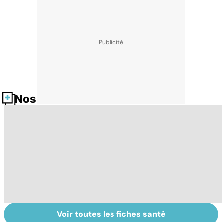
Nos fiches santé
Voir toutes les fiches santé
Cannabis : une
Mediator® : le
To