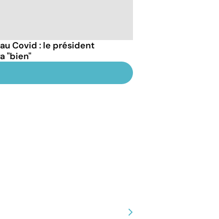
 au Covid : le président
a "bien"