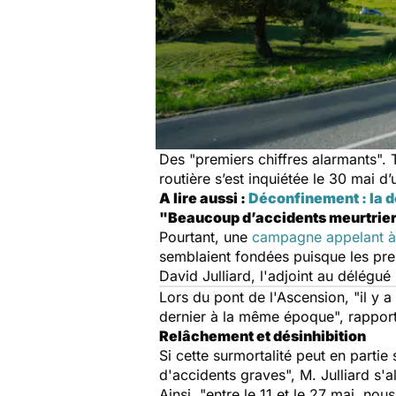
Des "
premiers chiffres alarmants
".
routière s’est inquiétée le 30 mai 
A lire aussi :
Déconfinement : la 
"Beaucoup d’accidents meurtrie
Pourtant, une
campagne appelant à
semblaient fondées puisque les prem
David Julliard, l'adjoint au délégué 
Lors du pont de l'Ascension, "
il y 
dernier à la même époque
", rapport
Relâchement et désinhibition
Si cette surmortalité peut en partie 
d'accidents graves
", M. Julliard s
Ainsi, "
entre le 11 et le 27 mai, no