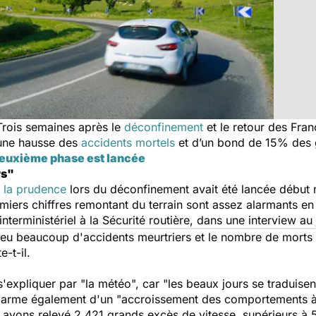
 Trois semaines après le
déconfinement
et le retour des Franç
d’une hausse des
accidents mortels
et d’un bond de 15% des 
deuxième phase est lancée
rs"
 la prudence
lors du déconfinement avait été lancée début 
iers chiffres remontant du terrain sont assez alarmants en
interministériel à la Sécurité routière, dans une interview au
a eu beaucoup d'accidents meurtriers et le nombre de morts 
e-t-il.
s'expliquer par "
la météo
", car "
les beaux jours se traduisen
'alarme également d'un "
accroissement des comportements à
us avons relevé 2.421 grands excès de vitesse, supérieurs à 