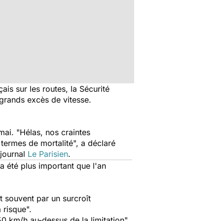
ais sur les routes, la Sécurité
grands excès de vitesse.
mai. "
Hélas, nos craintes
 termes de mortalité
", a déclaré
 journal
Le Parisien
.
a été plus important que l'an
t souvent par un surcroît
 risque
".
50 km/h au-dessus de la limitation
",