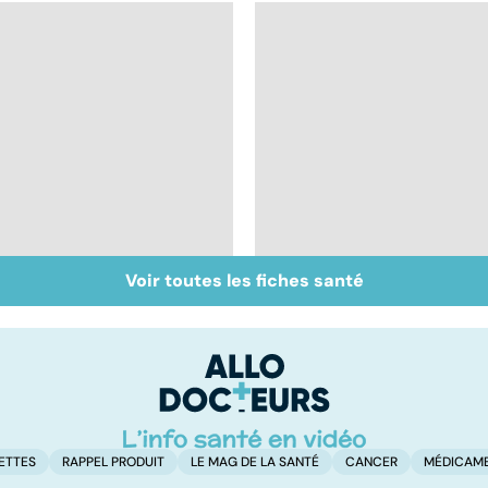
Voir toutes les fiches santé
Inflammation des
Suicide : prévenir le
amygdales : que faire
passage à l'acte
en cas d'angine ?
ETTES
RAPPEL PRODUIT
LE MAG DE LA SANTÉ
CANCER
MÉDICAM