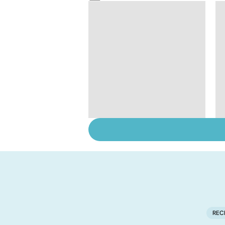
Tout savoir sur les
infections
pulmonaires
REC