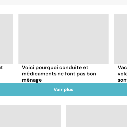
ut
Voici pourquoi conduite et
Vac
médicaments ne font pas bon
vol
ménage
son
Voir plus