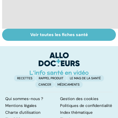
Voir toutes les fiches santé
Tout savoir sur
Inflammation des
Su
les infections
amygdales : que
le
pulmonaires
faire en cas
l'
d'angine ?
RECETTES
RAPPEL PRODUIT
LE MAG DE LA SANTÉ
CANCER
MÉDICAMENTS
Qui sommes-nous ?
Gestion des cookies
Mentions légales
Politiques de confidentialité
Charte d'utilisation
Index thématique