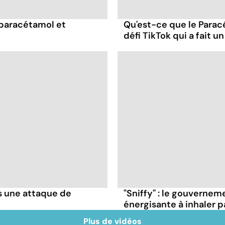
 paracétamol et
Qu'est-ce que le Parac
défi TikTok qui a fait u
 une attaque de
"Sniffy" : le gouvernem
énergisante à inhaler p
Plus de vidéos