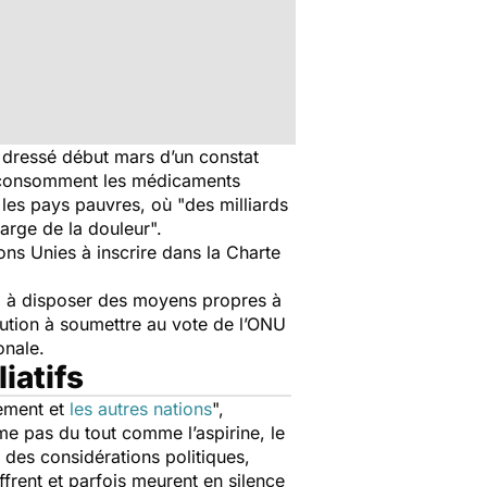
a dressé début mars d’un constat
surconsomment les médicaments
, les pays pauvres, où
"des milliards
harge de la douleur
".
ns Unies à inscrire dans la Charte
ure, à disposer des moyens propres à
lution à soumettre au vote de l’ONU
ionale.
iatifs
pement et
les autres nations
",
me pas du tout comme l’aspirine, le
 des considérations politiques,
frent et parfois meurent en silence