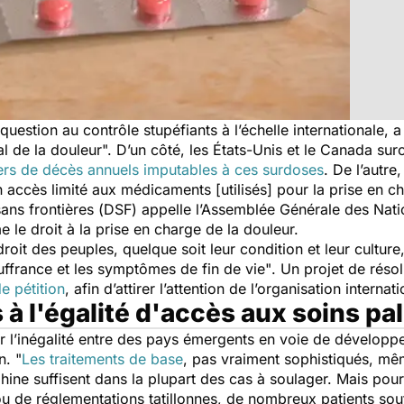
question au contrôle stupéfiants à l’échelle internationale, 
ial de la douleur". D’un côté, les États-Unis et le Canada 
iers de décès annuels imputables à ces surdoses
. De l’autre
 accès limité aux médicaments [utilisés] pour la prise en c
ans frontières (
DSF) appelle l’Assemblée Générale des Natio
 le droit à la prise en charge de la douleur.
 droit des peuples, quelque soit leur condition et leur cult
uffrance et les symptômes de fin de vie"
. Un projet de réso
e pétition
, afin d’attirer l’attention de l’organisation internat
à l'égalité d'accès aux soins pall
ter l’inégalité entre des pays émergents en voie de dévelop
on.
"
Les traitements de base
, pas vraiment sophistiqués, mê
ine suffisent dans la plupart des cas à soulager. Mais pour
u de réglementations tatillonnes, de nombreux patients souf