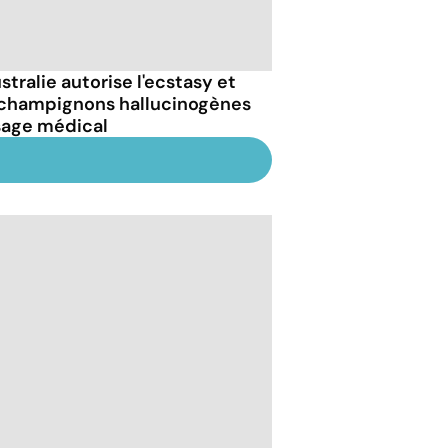
stralie autorise l'ecstasy et
 champignons hallucinogènes
sage médical