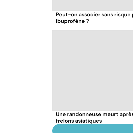
Peut-on associer sans risque
ibuprofène ?
Une randonneuse meurt après
frelons asiatiques