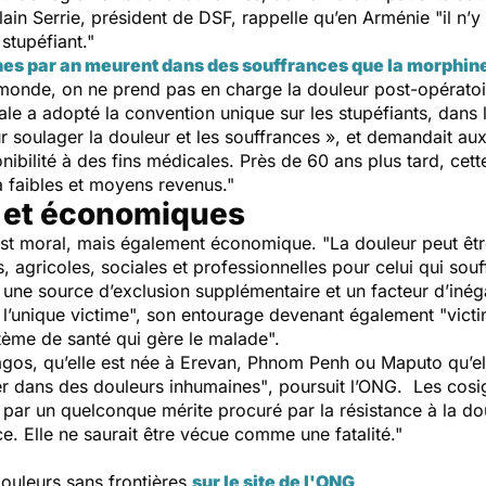
lain Serrie, président de DSF, rappelle qu’en Arménie "
il n’
tupéfiant."
nes par an meurent dans des souffrances que la morphine
 monde, on ne prend pas en charge la douleur post-opératoi
e a adopté la convention unique sur les stupéfiants, dans la
r soulager la douleur et les souffrances », et demandait a
onibilité à des fins médicales. Près de 60 ans plus tard, 
 à faibles et moyens revenus."
 et économiques
 est moral, mais également économique.
"La douleur peut être
, agricoles, sociales et professionnelles pour celui qui souf
 une source d’exclusion supplémentaire et un facteur d’inéga
s l’unique victime", son entourage devenant également
"vict
ystème de santé qui gère le malade".
Lagos, qu’elle est née à Erevan, Phnom Penh ou Maputo qu’ell
er dans des douleurs inhumaines"
, poursuit l’ONG. Les cosign
er par un quelconque mérite procuré par la résistance à la do
e. Elle ne saurait être vécue comme une fatalité."
ouleurs sans frontières
sur le site de l'ONG
.