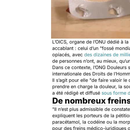
L’OICS, organe de l’ONU dédié à la 
accablant : celui d’un "fossé mond
opiacés, avec
des dizaines de mill
de personnes n’ont, au mieux, qu’un
Dans ce contexte, l’ONG
Douleurs s
internationale des Droits de l’Homme
Il s’agit pour elle
"de faire valoir le
prendre en charge la douleur, la so
a été rédigé et diffusé
sous forme d
De nombreux freins 
"Il n’est plus admissible de consta
expliquent les porteurs de la pétiti
paracétamol, la codéine ou la morph
pour des freins médico-juridiques o