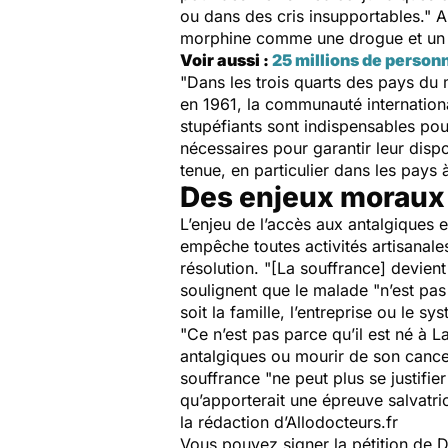
ou dans des cris insupportables."
A
morphine comme une drogue et un s
Voir aussi :
25 millions de person
"Dans les trois quarts des pays du
en 1961, la communauté international
stupéfiants sont indispensables pou
nécessaires pour garantir leur disp
tenue, en particulier dans les pays
Des enjeux moraux
L’enjeu de l’accès aux antalgiques
empêche toutes activités artisanales
résolution.
"[La souffrance] devient
soulignent que le malade "n’est pa
soit la famille, l’entreprise ou le s
"Ce n’est pas parce qu’il est né à 
antalgiques ou mourir de son canc
souffrance
"ne peut plus se justifi
qu’apporterait une épreuve salvatric
la rédaction d’Allodocteurs.fr
Vous pouvez signer la pétition de
D