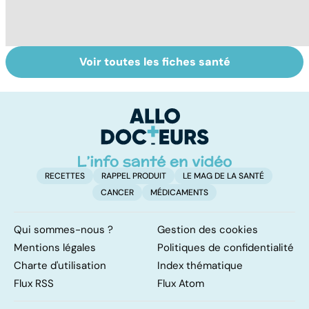
Voir toutes les fiches santé
Automutilation :
Antibiotiques :
To
des ados en
lutter contre la
le
souffrance
résistance des
p
bactéries
RECETTES
RAPPEL PRODUIT
LE MAG DE LA SANTÉ
CANCER
MÉDICAMENTS
Qui sommes-nous ?
Gestion des cookies
Mentions légales
Politiques de confidentialité
Charte d'utilisation
Index thématique
Flux RSS
Flux Atom