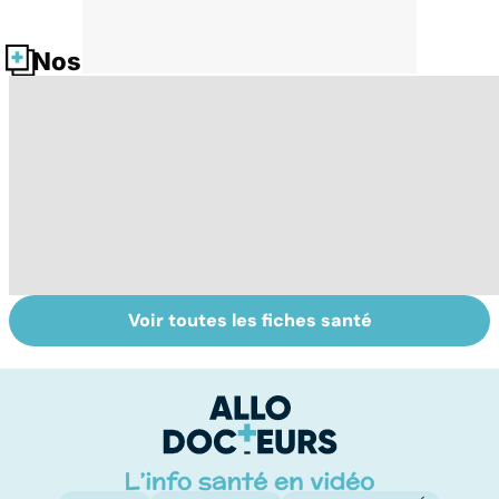
Nos fiches santé
Voir toutes les fiches santé
Automutilation :
Antibiotiques :
To
des ados en
lutter contre la
le
souffrance
résistance des
p
bactéries