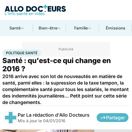
Santé
Bien-être
Famille
Émissions
Accueil
Santé
Société
Santé publique
Politique santé
POLITIQUE SANTÉ
Santé : qu'est-ce qui change en
2016 ?
2016 arrive avec son lot de nouveautés en matière de
santé, parmi elles : la supression de la taxe tampon, la
complémentaire santé pour tous les salariés, le montant
des indemnités journalières... Petit point sur cette série
de changements.
Par
La rédaction d'Allo Docteurs
Partager
Mis à jour le
04/01/2016