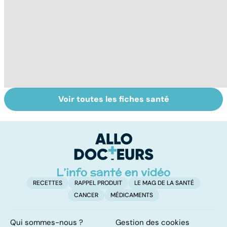
Voir toutes les fiches santé
Automutilation :
Antibiotiques :
To
des ados en
lutter contre la
le
souffrance
résistance des
p
bactéries
RECETTES
RAPPEL PRODUIT
LE MAG DE LA SANTÉ
CANCER
MÉDICAMENTS
Qui sommes-nous ?
Gestion des cookies