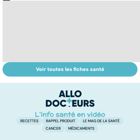
Voir toutes les fiches santé
Automutilation :
Antibiotiques :
To
des ados en
lutter contre la
le
souffrance
résistance des
p
bactéries
RECETTES
RAPPEL PRODUIT
LE MAG DE LA SANTÉ
CANCER
MÉDICAMENTS