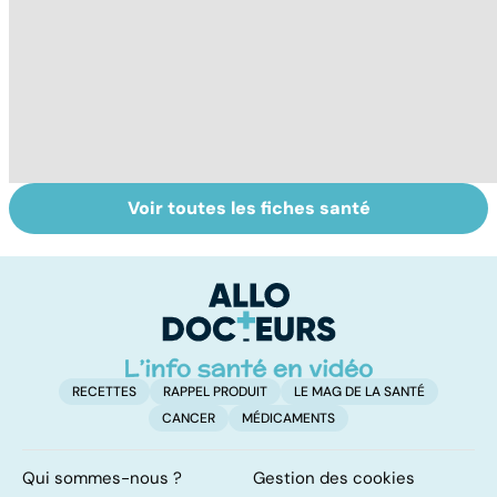
Voir toutes les fiches santé
Automutilation :
Antibiotiques :
To
des ados en
lutter contre la
le
souffrance
résistance des
p
bactéries
RECETTES
RAPPEL PRODUIT
LE MAG DE LA SANTÉ
CANCER
MÉDICAMENTS
Qui sommes-nous ?
Gestion des cookies