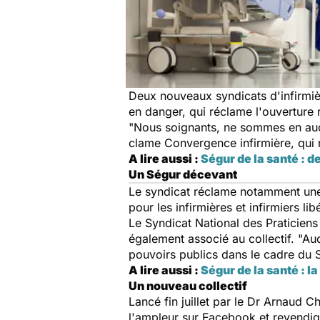
Deux nouveaux syndicats d'infirmièr
en danger, qui réclame l'ouverture 
"Nous soignants, ne sommes en aucun
clame Convergence infirmière, qui 
A lire aussi :
Ségur de la santé : 
Un Ségur décevant
Le syndicat réclame notamment une "
pour les infirmières et infirmiers li
Le Syndicat National des Praticiens
également associé au collectif. "Au
pouvoirs publics dans le cadre du S
A lire aussi :
Ségur de la santé : l
Un nouveau collectif
Lancé fin juillet par le Dr Arnaud 
l'ampleur sur Facebook et revendi