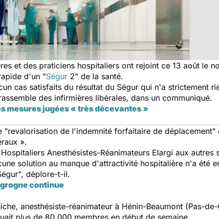
es et des praticiens hospitaliers ont rejoint ce 13 août le n
rapide d'un "
Ségur
2" de la santé.
 cas satisfaits du résultat du Ségur qui n'a strictement ri
rassemble des infirmières libérales, dans un communiqué.
des mesures jugées « très décevantes »
revalorisation de l'indemnité forfaitaire de déplacement" et
béraux ».
 Hospitaliers Anesthésistes-Réanimateurs Elargi aux autres 
cune solution au manque d'attractivité hospitalière n'a été 
égur", déplore-t-il.
a grogne continue
Chiche, anesthésiste-réanimateur à Hénin-Beaumont (Pas-de-
quait plus de 80.000 membres en début de semaine.