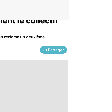
nt le collectif
t en réclame un deuxième.
Partager