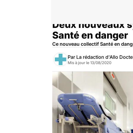
Deux nouveaux syn
Accueil
Santé
Société
Santé publique
Santé en danger
Ce nouveau collectif Santé en dange
Par
La rédaction d'Allo Doct
Mis à jour le
13/08/2020