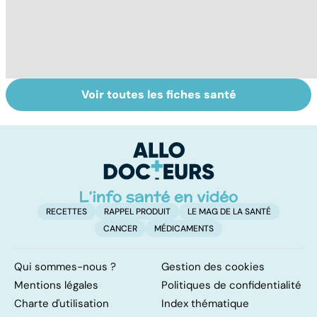
Voir toutes les fiches santé
Tout savoir sur
Inflammation des
Su
les infections
amygdales : que
le
pulmonaires
faire en cas
l'
d'angine ?
RECETTES
RAPPEL PRODUIT
LE MAG DE LA SANTÉ
CANCER
MÉDICAMENTS
Qui sommes-nous ?
Gestion des cookies
Mentions légales
Politiques de confidentialité
Charte d'utilisation
Index thématique