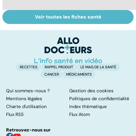
Voir toutes les fiches santé
Tout savoir sur
Inflammation des
Su
les infections
amygdales : que
le
pulmonaires
faire en cas
l'
d'angine ?
RECETTES
RAPPEL PRODUIT
LE MAG DE LA SANTÉ
CANCER
MÉDICAMENTS
Qui sommes-nous ?
Gestion des cookies
Mentions légales
Politiques de confidentialité
Charte d'utilisation
Index thématique
Flux RSS
Flux Atom
Retrouvez-nous sur