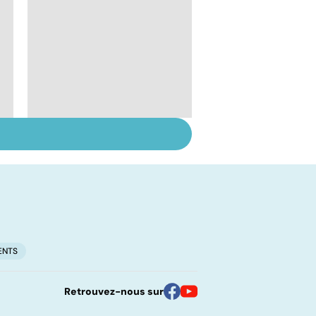
Suicide : prévenir le
passage à l'acte
ENTS
Retrouvez-nous sur