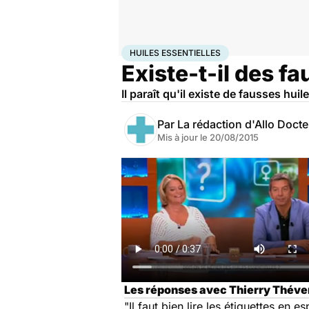
Accueil
Santé
Huiles essentielles
HUILES ESSENTIELLES
Existe-t-il des fa
Il paraît qu'il existe de fausses hui
Par
La rédaction d'Allo Doct
Mis à jour le
20/08/2015
Les réponses avec Thierry Théveni
"Il faut bien lire les étiquettes en