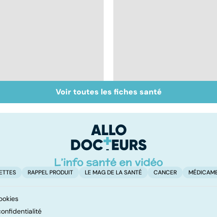
Voir toutes les fiches santé
Tout savoir sur les
Inflammation des
infections
amygdales : que faire
pulmonaires
en cas d'angine ?
ETTES
RAPPEL PRODUIT
LE MAG DE LA SANTÉ
CANCER
MÉDICAM
ookies
onfidentialité