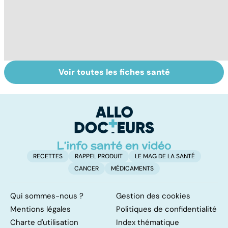
Voir toutes les fiches santé
Comment
Mal de dos :
To
faciliter la
quand les
le
digestion ?
vertèbres s'en
p
mêlent
RECETTES
RAPPEL PRODUIT
LE MAG DE LA SANTÉ
CANCER
MÉDICAMENTS
Qui sommes-nous ?
Gestion des cookies
Mentions légales
Politiques de confidentialité
Charte d'utilisation
Index thématique