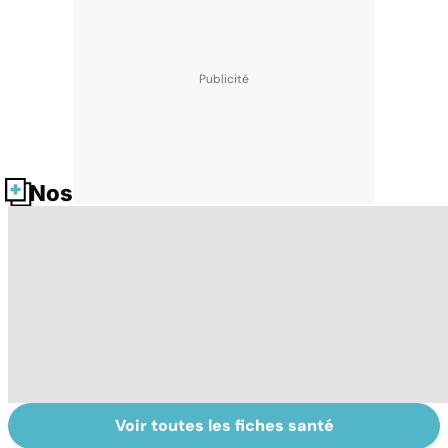
Nos fiches santé
Voir toutes les fiches santé
Troubles anxieux,
Un rhume, ça se
V