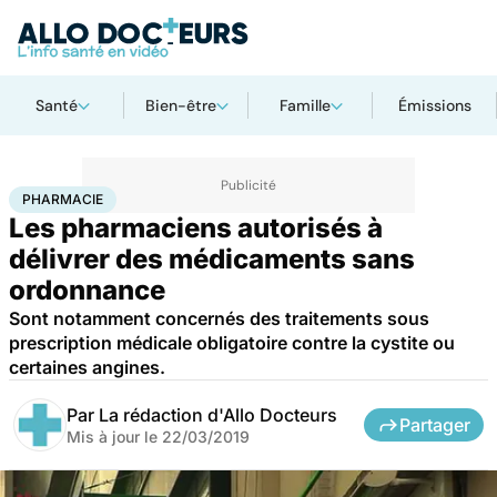
Santé
Bien-être
Famille
Émissions
Accueil
Santé
Pharmacie
PHARMACIE
Les pharmaciens autorisés à
délivrer des médicaments sans
ordonnance
Sont notamment concernés des traitements sous
prescription médicale obligatoire contre la cystite ou
certaines angines.
Par
La rédaction d'Allo Docteurs
Partager
Mis à jour le
22/03/2019