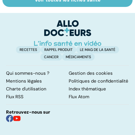
Troubles anxieux,
Un rhume, ça se
V
une anxiété
soigne ?
v
envahissante
RECETTES
RAPPEL PRODUIT
LE MAG DE LA SANTÉ
CANCER
MÉDICAMENTS
Qui sommes-nous ?
Gestion des cookies
Mentions légales
Politiques de confidentialité
Charte d'utilisation
Index thématique
Flux RSS
Flux Atom
Retrouvez-nous sur