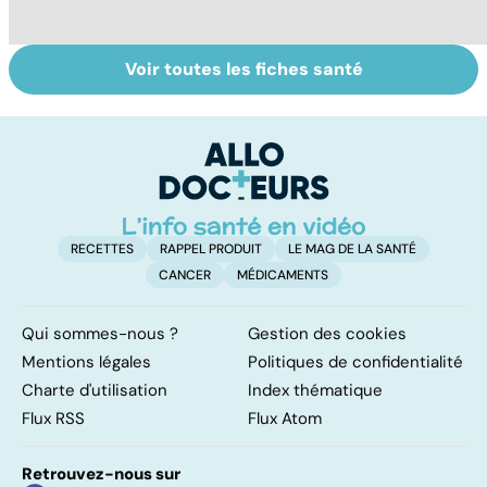
Voir toutes les fiches santé
Troubles anxieux,
Un rhume, ça se
V
une anxiété
soigne ?
v
envahissante
RECETTES
RAPPEL PRODUIT
LE MAG DE LA SANTÉ
CANCER
MÉDICAMENTS
Qui sommes-nous ?
Gestion des cookies
Mentions légales
Politiques de confidentialité
Charte d'utilisation
Index thématique
Flux RSS
Flux Atom
Retrouvez-nous sur