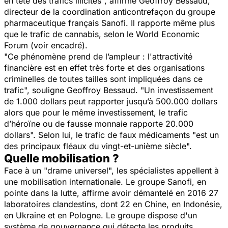
en tête des trafics illicites
", affirme Geoffroy Bessaud,
directeur de la coordination anticontrefaçon du groupe
pharmaceutique français Sanofi. Il rapporte même plus
que le trafic de cannabis, selon le World Economic
Forum (voir encadré).
"
Ce phénomène prend de l’ampleur : l'attractivité
financière est en effet très forte et des organisations
criminelles de toutes tailles sont impliquées dans ce
trafic
", souligne Geoffroy Bessaud. "
Un investissement
de 1.000 dollars peut rapporter jusqu’à 500.000 dollars
alors que pour le même investissement, le trafic
d’héroïne ou de fausse monnaie rapporte 20.000
dollars".
Selon lui, le trafic de faux médicaments "
est un
des principaux fléaux du vingt-et-unième siècle
".
Quelle mobilisation ?
Face à un "drame universel", les spécialistes appellent à
une mobilisation internationale. Le groupe Sanofi, en
pointe dans la lutte, affirme avoir démantelé en 2016 27
laboratoires clandestins, dont 22 en Chine, en Indonésie,
en Ukraine et en Pologne. Le groupe dispose d'un
système de gouvernance qui détecte les produits