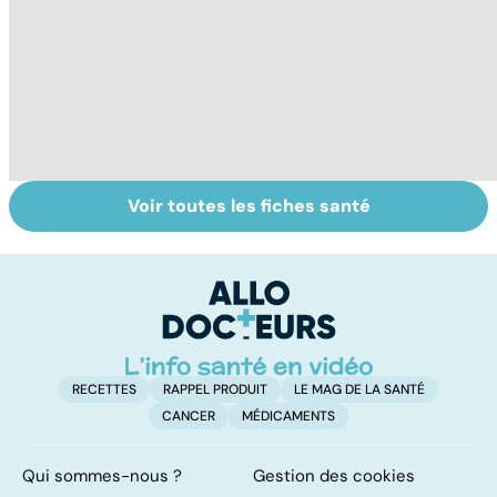
Voir toutes les fiches santé
Post-partum : un
Troubles anxieux,
U
bouleversement
une anxiété
s
après la
envahissante
naissance
RECETTES
RAPPEL PRODUIT
LE MAG DE LA SANTÉ
CANCER
MÉDICAMENTS
Qui sommes-nous ?
Gestion des cookies