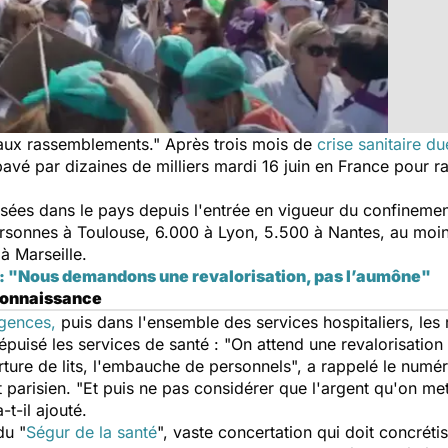
 aux rassemblements
." Après trois mois de
crise sanitaire d
e pavé par dizaines de milliers mardi 16 juin en France pour
sées dans le pays depuis l'entrée en vigueur du confinemen
ersonnes à Toulouse, 6.000 à Lyon, 5.500 à Nantes, au moi
à Marseille.
 : "Nous demandons une revalorisation, pas l’aumône"
econnaissance
gences,
puis dans l'ensemble des services hospitaliers, les
épuisé les services de santé : "
On attend une revalorisation
erture de lits, l'embauche de personnels
", a rappelé le numé
parisien. "
Et puis ne pas considérer que l'argent qu'on met 
a-t-il ajouté.
du "
Ségur de la santé
", vaste concertation qui doit concrétise