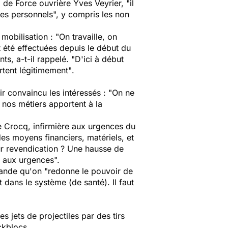
 de Force ouvrière Yves Veyrier, "
il
es personnels
", y compris les non
 mobilisation : "
On travaille, on
t été effectuées depuis le début du
ts, a-t-il rappelé. "
D'ici à début
ortent légitimement"
.
ir convaincu les intéressés : "
On ne
 nos métiers apportent à la
e Crocq, infirmière aux urgences du
es moyens financiers, matériels, et
ur revendication ? Une hausse de
s aux urgences
".
mande qu'on "
redonne le pouvoir de
nt dans le système
(de santé).
Il faut
s jets de projectiles par des tirs
ckblocs.