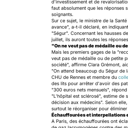
d'investissement et de revalorisati
faut absolument que les réponses so
soignants.
Sur ce sujet, le ministre de la Santé
avance
", a-t-il déclaré, en indiquan
"Ségur". Concernant les hausses de
juillet, ils auront toutes les répon
"On ne veut pas de médaille ou de
Mais les premiers gages de la "
rec
veut pas de médaille ou de petite p
société
", affirme Clara Grémont, ai
"
On attend beaucoup du Ségur de la
CHU de Rennes et membre du
coll
des lits pour arrêter d'avoir des p
"
300 euros nets mensuels
", répond
"
L'hôpital est sclérosé
", estime de 
décision aux médecins
". Selon elle,
surtout le réorganiser pour éliminer
Échauffourées et interpellations 
A Paris, des échauffourées ont éclat
de gaz lacrymogènes contre des man