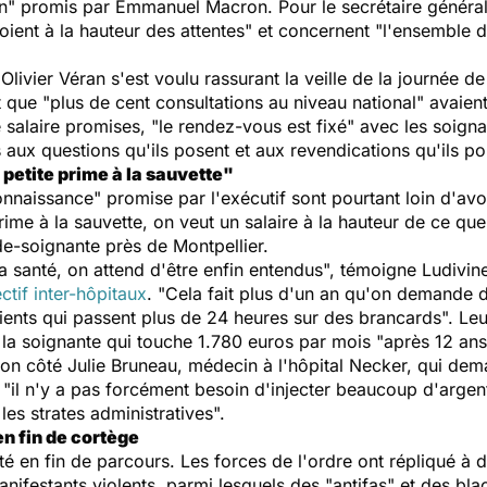
on" promis par Emmanuel Macron. Pour le secrétaire général
ient à la hauteur des attentes
" et concernent "
l'ensemble d
 Olivier Véran s'est voulu rassurant la veille de la journée de
t que "
plus de cent consultations au niveau national
" avaien
 salaire promises, "
le rendez-vous est fixé
" avec les soignan
ses aux questions qu'ils posent et aux revendications qu'ils p
 petite prime à la sauvette"
onnaissance
" promise par l'exécutif sont pourtant loin d'avo
rime à la sauvette, on veut un salaire à la hauteur de ce que
de-soignante près de Montpellier.
 santé, on attend d'être enfin entendus
", témoigne Ludivin
ectif inter-hôpitaux
. "
Cela fait plus d'un an qu'on demande d
atients qui passent plus de 24 heures sur des brancards
". Le
 la soignante qui touche 1.780 euros par mois "
après 12 an
son côté Julie Bruneau, médecin à l'hôpital Necker, qui de
 "
il n'y a pas forcément besoin d'injecter beaucoup d'arge
 les strates administratives
".
en fin de cortège
é en fin de parcours. Les forces de l'ordre ont répliqué à de
ifestants violents, parmi lesquels des "antifas" et des bla