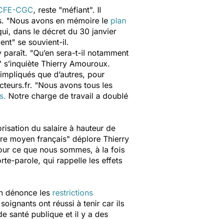
 CFE-CGC
, reste "
méfiant
". Il
. "
Nous avons en mémoire le
plan
ui, dans le décret du 30 janvier
ment
" se souvient-il.
 paraît. "
Qu’en sera-t-il notamment
" s’inquiète Thierry Amouroux.
s impliqués que d’autres, pour
cteurs.fr. "
Nous avons tous les
s.
Notre charge de travail a doublé
risation du salaire à hauteur de
aire moyen français
" déplore Thierry
our ce que nous sommes, à la fois
rte-parole, qui rappelle les effets
on dénonce les
restrictions
soignants ont réussi à tenir car ils
de santé publique et il y a des