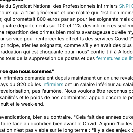
e du Syndicat National des Professionnels Infirmiers
SNPI
cours qui a "
l’air généreux
" et une réalité qui l’est bien moins
 qui promettait 800 euros par an pour les soignants mais q
 quatre départements sur 100 et 11% des infirmières seule
ne répartition des primes bien moins avantageuse qu’elle n’y
ur service pour renforcer les effectifs des services Covid ?
 principe, trier les soignants, comme s’il y en avait des plu
 graduation qui est choquante pour nous
" confie-t-il à Allodo
 tous de la suppression de postes et des
fermetures de lit
ur ce que nous sommes"
s infirmiers demandaient depuis maintenant un an une revalo
pays du G20 où les
infirmiers
ont un salaire inférieur au sal
valorisation, pas l’aumône
.
Nous voulons être reconnus p
bilités et le poids de nos contraintes
" appuie encore le po
 nuit et le week-end.
revendications, bien au contraire. "
Cela fait des années qu’
 faire face au quotidien bien avant le Covid. Aujourd’hui les 
tuation n’est pas viable sur le long terme : "
il y a des enjeux 