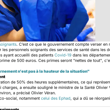
soignants
. C’est ce que le gouvernement compte verser en m
r les personnels soignants des services de santé dans les d
s ayant accueilli des patients
Covid-19
dans les départemen
prime de 500 euros. Ces primes seront "
nettes de tout"
, c'
nement n'est pas à la hauteur de la situation"
ent
oration de 50% des heures supplémentaires, ce qui représe
 charges, a ensuite souligné le ministre de la Santé Olivi
iron, a précisé Olivier Véran.
dico-social, notamment
celui des Ephad
, qui a dû se réorgan
 soignants