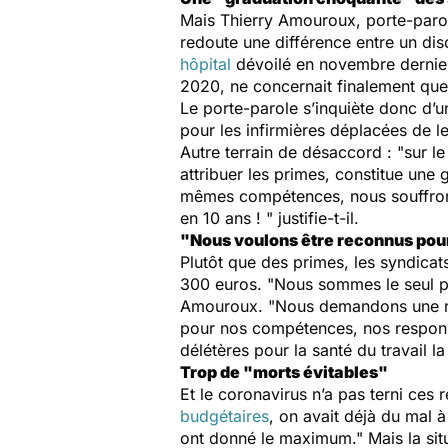
Mais Thierry Amouroux, porte-parol
redoute une différence entre un dis
hôpital
dévoilé en novembre dernier,
2020, ne concernait finalement que
Le porte-parole s’inquiète donc d’u
pour les infirmières déplacées de le
Autre terrain de désaccord : "
sur le
attribuer les primes, constitue une
mêmes compétences, nous souffrons
en 10 ans !
" justifie-t-il.
"Nous voulons être reconnus po
Plutôt que des primes, les syndicat
300 euros. "
Nous sommes le seul 
Amouroux. "
Nous demandons une re
pour nos compétences, nos responsa
délétères pour la santé du travail la
Trop de "morts évitables"
Et le coronavirus n’a pas terni ces 
budgétaires
, on avait déjà du mal à
ont donné le maximum
." Mais la si