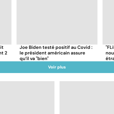
it
Joe Biden testé positif au Covid :
"FLi
nt 2
le président américain assure
nou
qu’il va "bien"
étr
Voir plus