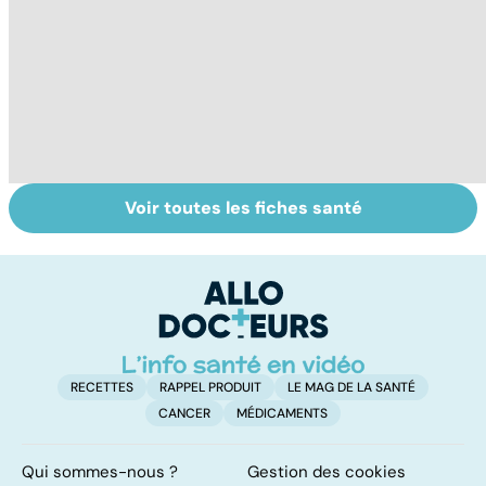
Voir toutes les fiches santé
Comment choisir
Dérèglement
To
sa maison de
hormonal : et si
le
retraite ?
c'était les
p
surrénales ?
RECETTES
RAPPEL PRODUIT
LE MAG DE LA SANTÉ
CANCER
MÉDICAMENTS
Qui sommes-nous ?
Gestion des cookies