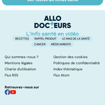
Dérèglement
Tout savoir sur
I
hormonal : et si
les infections
a
c'était les
pulmonaires
fa
surrénales ?
d'
RECETTES
RAPPEL PRODUIT
LE MAG DE LA SANTÉ
CANCER
MÉDICAMENTS
Qui sommes-nous ?
Gestion des cookies
Mentions légales
Politiques de confidentialité
Charte d'utilisation
Index thématique
Flux RSS
Flux Atom
Retrouvez-nous sur