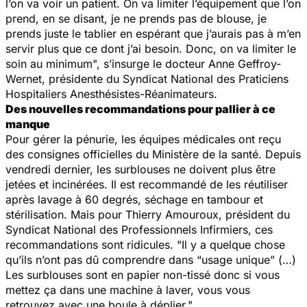
l’on va voir un patient. On va limiter l’équipement que l’on
prend, en se disant, je ne prends pas de blouse, je
prends juste le tablier en espérant que j’aurais pas à m’en
servir plus que ce dont j’ai besoin. Donc, on va limiter le
soin au minimum", s’insurge le docteur Anne Geffroy-
Wernet, présidente du Syndicat National des Praticiens
Hospitaliers Anesthésistes-Réanimateurs.
Des nouvelles recommandations pour pallier à ce
manque
Pour gérer la pénurie, les équipes médicales ont reçu
des consignes officielles du Ministère de la santé. Depuis
vendredi dernier, les surblouses ne doivent plus être
jetées et incinérées. Il est recommandé de les réutiliser
après lavage à 60 degrés, séchage en tambour et
stérilisation. Mais pour Thierry Amouroux, président du
Syndicat National des Professionnels Infirmiers, ces
recommandations sont ridicules. "Il y a quelque chose
qu’ils n’ont pas dû comprendre dans “usage unique” (…)
Les surblouses sont en papier non-tissé donc si vous
mettez ça dans une machine à laver, vous vous
retrouvez avec une boule à déplier."