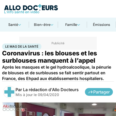
Santé
Bien-être
Famille
Émissions
Accueil
Santé
Le Mag de la Santé
LE MAG DE LA SANTÉ
Coronavirus : les blouses et les
surblouses manquent à l’appel
Après les masques et le gel hydroalcoolique, la pénurie
de blouses et de surblouses se fait sentir partout en
France, des Ehpad aux établissements hospitaliers.
Par
La rédaction d'Allo Docteurs
Partager
Mis à jour le
09/04/2020