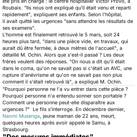
été pris en charge : le centre hospitalier Victor Provo, à
Roubaix.
"Ils nous ont expliqué qu’il était venu et reparti
rapidement"
, expliquent ses enfants. Selon l'hôpital,
il avait quitté les urgences
"sans attendre les résultats de
ses examens"
.
L’homme est finalement retrouvé le 5 mars, soit 24
heures plus tard,
"dans une pièce vide, en travaux, qui
aurait dû être fermée, à deux mètres de l'accueil"
, a
détaillé M. Ochin. Alors que s'est-il passé ? Les deux
frères veulent des réponses.
"On nous a dit qu'il était
dans le coma, qu'on ne savait pas si c'était un AVC, une
rupture d'anévrisme et qu'on ne savait pas non plus
comment il s'était retrouvé là"
, a expliqué M. Ochin.
"Pourquoi personne ne l'a vu entrer dans cette pièce ?
Pourquoi personne n'a entendu sonner son portable ?
Comment une personne peut-elle disparaître aux
urgences ?"
Le fils s’interroge. En décembre dernier,
Naomi Musenga
, jeune maman de 22 ans, meurt,
quelques heures après avoir appelé le Samu, à
Strasbourg.
"Des mesures immédiates"