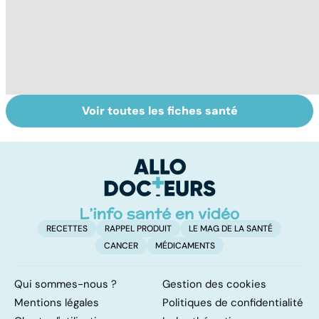
Voir toutes les fiches santé
Qu'est-ce que le
Vivre après un
To
coma ?
coma
le
p
RECETTES
RAPPEL PRODUIT
LE MAG DE LA SANTÉ
CANCER
MÉDICAMENTS
Qui sommes-nous ?
Gestion des cookies
Mentions légales
Politiques de confidentialité