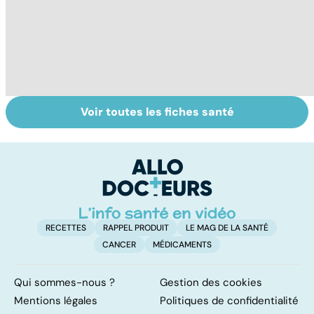
Voir toutes les fiches santé
Staphylocoque
Qu'est-ce que le
C
doré : une
coma ?
am
bactérie sous
re
surveillance
RECETTES
RAPPEL PRODUIT
LE MAG DE LA SANTÉ
CANCER
MÉDICAMENTS
Qui sommes-nous ?
Gestion des cookies
Mentions légales
Politiques de confidentialité