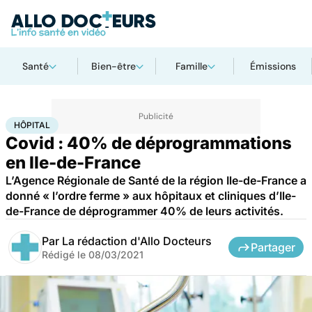
Santé
Bien-être
Famille
Émissions
Accueil
Santé
Société
Hôpital
HÔPITAL
Covid : 40% de déprogrammations
en Ile-de-France
L’Agence Régionale de Santé de la région Ile-de-France a
donné « l’ordre ferme » aux hôpitaux et cliniques d’Ile-
de-France de déprogrammer 40% de leurs activités.
Par
La rédaction d'Allo Docteurs
Partager
Rédigé le
08/03/2021