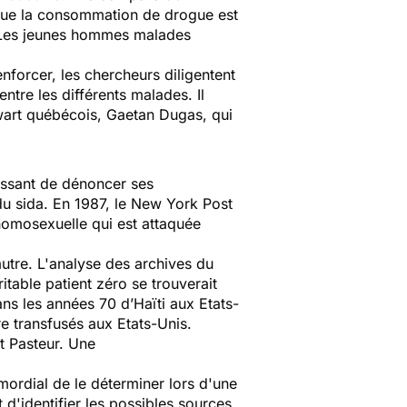
que la consommation de drogue est
e. Les jeunes hommes malades
nforcer, les chercheurs diligentent
entre les différents malades. Il
tewart québécois, Gaetan Dugas, qui
ressant de dénoncer ses
du sida. En 1987, le
New York Post
homosexuelle qui est attaquée
autre. L'analyse des archives du
table patient zéro se trouverait
 dans les années 70 d’Haïti aux Etats-
re transfusés aux Etats-Unis.
ut Pasteur. Une
mordial de le déterminer lors d'une
d'identifier les possibles sources