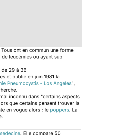
. Tous ont en commun une forme
t de leucémies ou ayant subi
s de 29 à 36
es et publie en juin 1981 la
ie Pneumocystis - Los Angeles
"
,
echerche.
 mal inconnu dans "
certains aspects
ors que certains pensent trouver la
nte en vogue alors : le
poppers
. La
e.
 medecine
. Elle compare 50