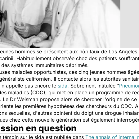
 jeunes hommes se présentent aux hôpitaux de Los Angeles
arinii
. Habituellement observée chez des patients souffran
e des systèmes immunitaires déprimés.
euses maladies opportunistes, ces cinq jeunes hommes âgé
néraliste californien. Il contacte alors les autorités sanitair
 n'appelle pas encore le
sida
. Sobrement intitulée "
Pneumon
le des maladies (CDC), qui met en place un programme de r
. Le Dr Weisman propose alors de chercher l'origine de ce
oriente les premières hypothèses des chercheurs du CDC. Al
ions sexuelles, d'autres pointent du doigt une drogue inhala
es chez cette nouvelle génération est également interrogé
ssion en question
 témoin sur le sida est publiée dans
The annals of internal