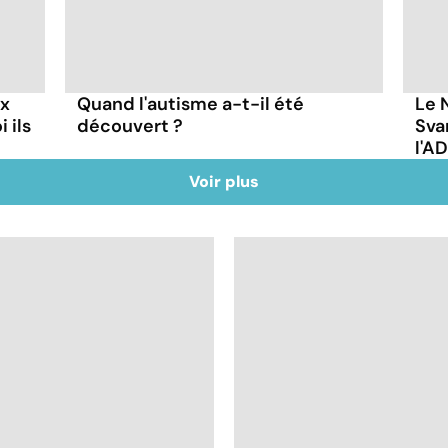
ux
Quand l'autisme a-t-il été
Le 
 ils
découvert ?
Sva
l'A
Voir plus