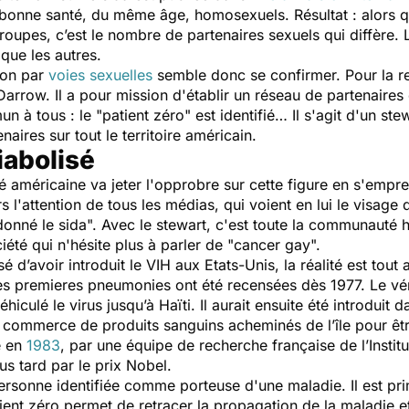
onne santé, du même âge, homosexuels. Résultat : alors 
groupes, c’est le nombre de partenaires sexuels qui diffèr
 que les autres.
ion par
voies sexuelles
semble donc se confirmer. Pour la re
Darrow. Il a pour mission d'établir un réseau de partenaires 
n à tous : le "patient zéro" est identifié… Il s'agit d'un s
aires sur tout le territoire américain.
iabolisé
é américaine va jeter l'opprobre sur cette figure en s'emp
l'attention de tous les médias, qui voient en lui le visage 
onné le sida
". Avec le stewart, c'est toute la communauté 
iété qui n'hésite plus à parler de "cancer gay".
d’avoir introduit le VIH aux Etats-Unis, la réalité est tout 
es premieres pneumonies ont été recensées dès 1977. Le véri
éhiculé le virus jusqu’à Haïti. Il aurait ensuite été introduit
a le commerce de produits sanguins acheminés de l’île pour êt
é en
1983
, par une équipe de recherche française de l’Instit
 tard par le prix Nobel.
personne identifiée comme porteuse d'une maladie. Il est pri
ent zéro permet de retracer la propagation de la maladie et 