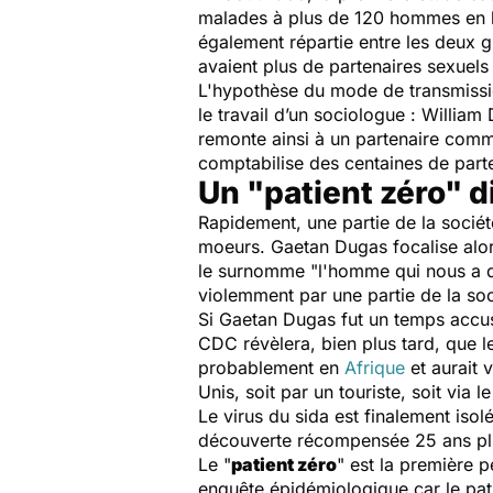
malades à plus de 120 hommes en b
également répartie entre les deux 
avaient plus de partenaires sexuels
L'hypothèse du mode de transmiss
le travail d’un sociologue : William 
remonte ainsi à un partenaire commu
comptabilise des centaines de parten
Un "patient zéro" d
Rapidement, une partie de la sociét
moeurs. Gaetan Dugas focalise alors 
le surnomme "
l'homme qui nous a d
violemment par une partie de la soc
Si Gaetan Dugas fut un temps accusé 
CDC révèlera, bien plus tard, que l
probablement en
Afrique
et aurait v
Unis, soit par un touriste, soit vi
Le virus du sida est finalement isol
découverte récompensée 25 ans plus
Le "
patient zéro
" est la première 
enquête épidémiologique car le pati