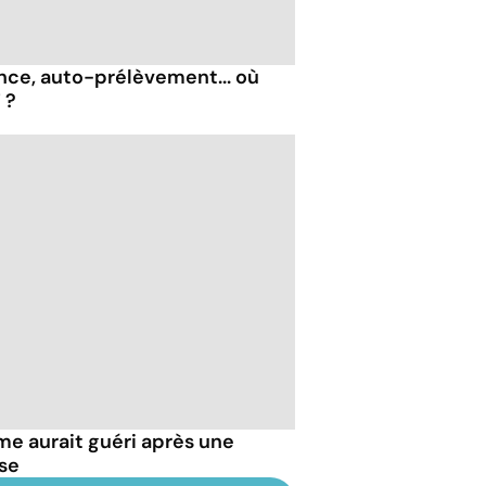
nce, auto-prélèvement... où
 ?
e aurait guéri après une
se