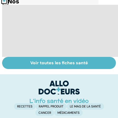
Nos fiches santé
Voir toutes les fiches santé
Comment
Accident
C
maîtriser le
vasculaire
m
bégaiement ?
cérébral : l'enfant
également
touché
RECETTES
RAPPEL PRODUIT
LE MAG DE LA SANTÉ
CANCER
MÉDICAMENTS