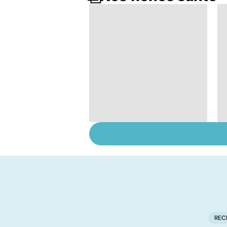
Comment maîtriser
le bégaiement ?
REC