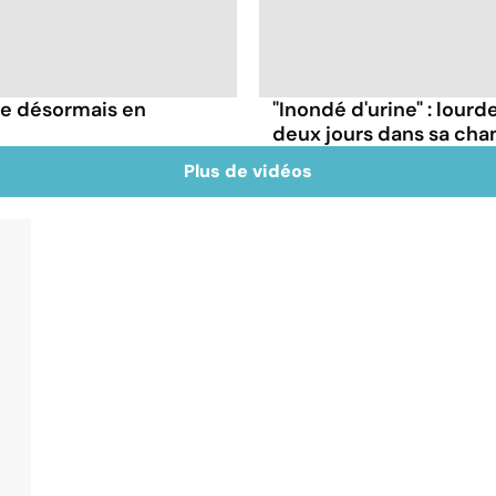
le désormais en
"Inondé d'urine" : lour
deux jours dans sa ch
Plus de vidéos