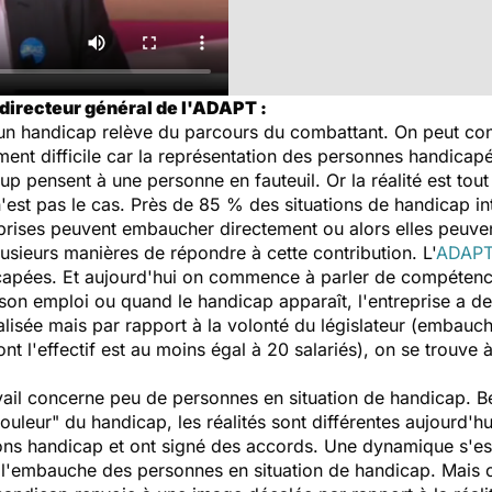
directeur général de l'ADAPT :
 un handicap relève du parcours du combattant. On peut cons
ent difficile car la représentation des personnes handicap
 pensent à une personne en fauteuil. Or la réalité est tout
n'est pas le cas. Près de 85 % des situations de handicap in
prises peuvent embaucher directement ou alors elles peuven
lusieurs manières de répondre à cette contribution. L'
ADAP
capées. Et aujourd'hui on commence à parler de compétenc
son emploi ou quand le handicap apparaît, l'entreprise a d
éalisée mais par rapport à la volonté du législateur (emba
t l'effectif est au moins égal à 20 salariés), on se trouve à 
ail concerne peu de personnes en situation de handicap. 
couleur" du handicap, les réalités sont différentes aujourd'h
ns handicap et ont signé des accords. Une dynamique s'est
 à l'embauche des personnes en situation de handicap. Mai