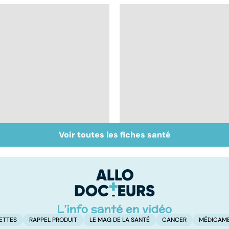
Voir toutes les fiches santé
Accident vasculaire
Burn-out :
cérébral : l'enfant
l'épuisement
également touché
professionnel
ETTES
RAPPEL PRODUIT
LE MAG DE LA SANTÉ
CANCER
MÉDICAM