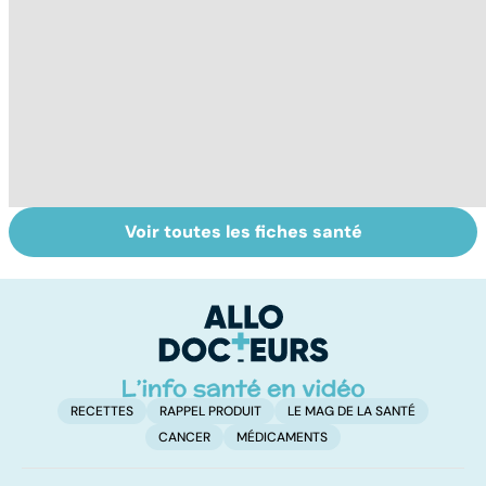
Voir toutes les fiches santé
Myopathie de
Comprendre le
C
Duchenne : la
syndrome de
m
myopathie de
Guillain-Barré
l'enfant la plus
fréquente
RECETTES
RAPPEL PRODUIT
LE MAG DE LA SANTÉ
CANCER
MÉDICAMENTS