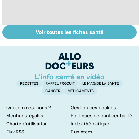
Voir toutes les fiches santé
Comment
Accident
C
maîtriser le
vasculaire
s
bégaiement ?
cérébral : l'enfant
r
également
touché
RECETTES
RAPPEL PRODUIT
LE MAG DE LA SANTÉ
CANCER
MÉDICAMENTS
Qui sommes-nous ?
Gestion des cookies
Mentions légales
Politiques de confidentialité
Charte d'utilisation
Index thématique
Flux RSS
Flux Atom