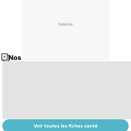
Nos fiches santé
Voir toutes les fiches santé
Comment
Accident
C