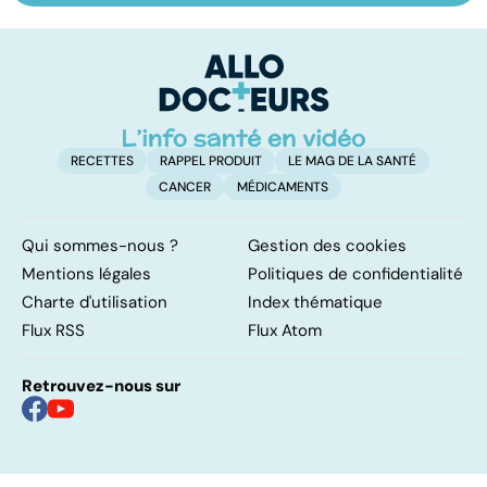
maîtriser le
vasculaire
m
bégaiement ?
cérébral : l'enfant
également
touché
RECETTES
RAPPEL PRODUIT
LE MAG DE LA SANTÉ
CANCER
MÉDICAMENTS
Qui sommes-nous ?
Gestion des cookies
Mentions légales
Politiques de confidentialité
Charte d'utilisation
Index thématique
Flux RSS
Flux Atom
Retrouvez-nous sur