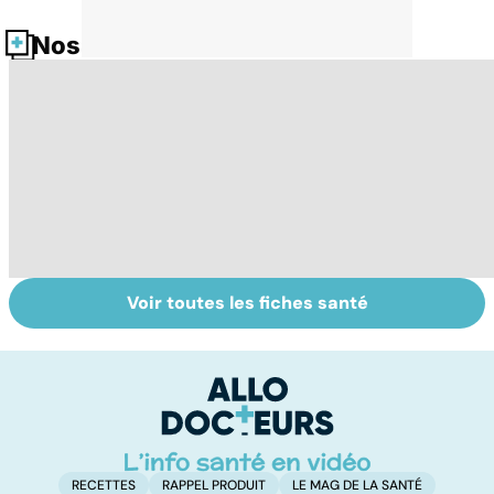
Nos fiches santé
Voir toutes les fiches santé
Comment
Accident
C
maîtriser le
vasculaire
m
bégaiement ?
cérébral : l'enfant
également
touché
RECETTES
RAPPEL PRODUIT
LE MAG DE LA SANTÉ