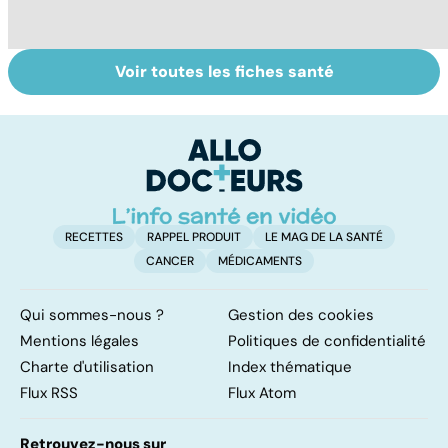
Voir toutes les fiches santé
Comment
Accident
C
maîtriser le
vasculaire
s
bégaiement ?
cérébral : l'enfant
r
également
touché
RECETTES
RAPPEL PRODUIT
LE MAG DE LA SANTÉ
CANCER
MÉDICAMENTS
Qui sommes-nous ?
Gestion des cookies
Mentions légales
Politiques de confidentialité
Charte d'utilisation
Index thématique
Flux RSS
Flux Atom
Retrouvez-nous sur