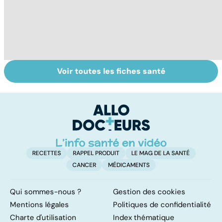
Voir toutes les fiches santé
Violences
Vivre après un
L
sexuelles :
cancer
fa
comment s'en
on
remettre ?
RECETTES
RAPPEL PRODUIT
LE MAG DE LA SANTÉ
CANCER
MÉDICAMENTS
Qui sommes-nous ?
Gestion des cookies
Mentions légales
Politiques de confidentialité
Charte d'utilisation
Index thématique