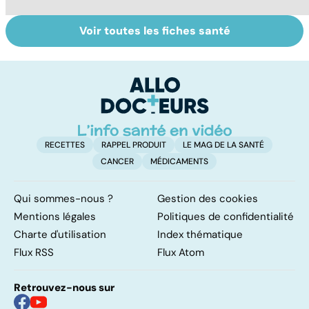
Voir toutes les fiches santé
Donner son corps
La greffe, du
Gr
à la science
prélèvement à la
c
transplantation
le
RECETTES
RAPPEL PRODUIT
LE MAG DE LA SANTÉ
CANCER
MÉDICAMENTS
Qui sommes-nous ?
Gestion des cookies
Mentions légales
Politiques de confidentialité
Charte d'utilisation
Index thématique
Flux RSS
Flux Atom
Retrouvez-nous sur