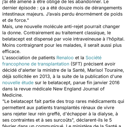
j’ai été amené à être obligé de les abandonner. Le
dernier épisode : ça a été douze mois de dérangements
intestinaux majeurs. J’avais perdu énormément de poids
et de force."
Mais, une nouvelle molécule anti-rejet pourrait changer
la donne. Contrairement au traitement classique, le
belatacept est dispensé par voie intraveineuse à l’hôpital.
Moins contraignant pour les malades, il serait aussi plus
efficace.
L'association de patients
Renaloo
et la
Société
francophone de transplantation
(SFT) précisent avoir
décidé d'alerter la ministre de la Santé, Marisol Touraine,
déjà sollicitée en 2013, à la suite de la publication d'une
nouvelle étude
sur le belatacept, parue fin janvier 2016
dans la revue médicale
New England Journal of
Medicine.
"
Le belatacept fait partie des trop rares médicaments qui
permettent aux patients transplantés rénaux de vivre
sans rejeter leur rein greffé, d'échapper à la dialyse, à
ses contraintes et à ses surcoûts
", déclarent-ils le 5
février dans un communiqué. Le ministère de la Santé a