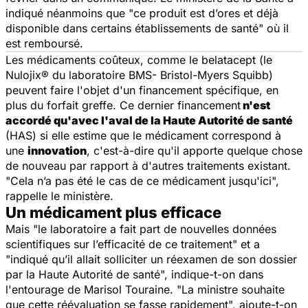
indiqué néanmoins que "
ce produit est d’ores et déjà
disponible dans certains établissements de santé
" où il
est remboursé.
Les médicaments coûteux, comme le belatacept (le
Nulojix® du laboratoire BMS- Bristol-Myers Squibb)
peuvent faire l'objet d'un financement spécifique, en
plus du forfait greffe. Ce dernier financement
n'est
accordé qu'avec l'aval de la Haute Autorité de santé
(HAS) si elle estime que le médicament correspond à
une
innovation
, c'est-à-dire qu'il apporte quelque chose
de nouveau par rapport à d'autres traitements existant.
"
Cela n’a pas été le cas de ce médicament jusqu'ici
",
rappelle le ministère.
Un médicament plus efficace
Mais "
le laboratoire a fait part de nouvelles données
scientifiques sur l’efficacité de ce traitement" et a
"indiqué qu’il allait solliciter un réexamen de son dossier
par la Haute Autorité de santé
", indique-t-on dans
l'entourage de Marisol Touraine. "
La ministre souhaite
que cette réévaluation se fasse rapidement
", ajoute-t-on