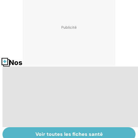
Nos fiches santé
Voir toutes les fiches santé
Troubles anxieux,
Un rhume, ça se
V