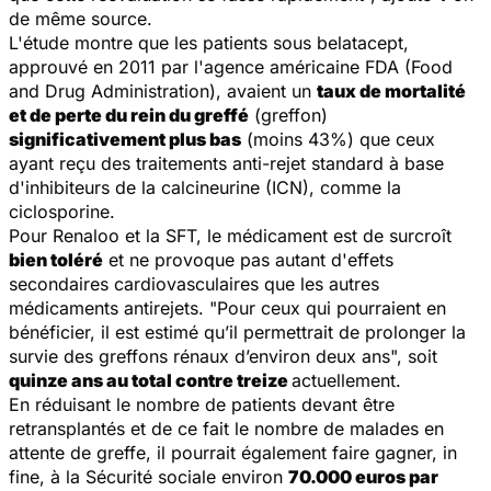
de même source.
L'étude montre que les patients sous belatacept,
approuvé en 2011 par l'agence américaine FDA (Food
and Drug Administration), avaient un
taux de mortalité
et de perte du rein du greffé
(greffon)
significativement plus bas
(moins 43%) que ceux
ayant reçu des traitements anti-rejet standard à base
d'inhibiteurs de la calcineurine (ICN), comme la
ciclosporine.
Pour Renaloo et la SFT, le médicament est de surcroît
bien toléré
et ne provoque pas autant d'effets
secondaires cardiovasculaires que les autres
médicaments antirejets. "
Pour ceux qui pourraient en
bénéficier, il est estimé qu’il permettrait de prolonger la
survie des greffons rénaux d’environ deux ans
", soit
quinze ans au total contre treize
actuellement.
En réduisant le nombre de patients devant être
retransplantés et de ce fait le nombre de malades en
attente de greffe, il pourrait également faire gagner, in
fine, à la Sécurité sociale environ
70.000 euros par