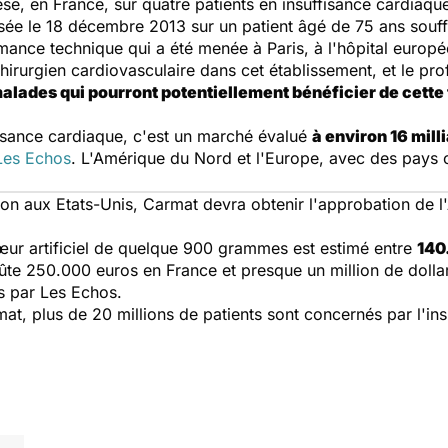
èse, en France, sur quatre patients en insuffisance cardiaqu
isée le 18 décembre 2013 sur un patient âgé de 75 ans souff
ormance technique qui a été menée à Paris, à l'hôpital eur
chirurgien cardiovasculaire dans cet établissement, et le 
alades qui pourront potentiellement bénéficier de cette
fisance cardiaque, c'est un marché évalué
à environ 16 mill
Les Echos
. L'Amérique du Nord et l'Europe, avec des pays 
ion aux Etats-Unis, Carmat devra obtenir l'approbation de
cœur artificiel de quelque 900 grammes est estimé entre
140
ûte 250.000 euros en France et presque un million de dollar
s par
Les Echos
.
rmat, plus de 20 millions de patients sont concernés par l'i