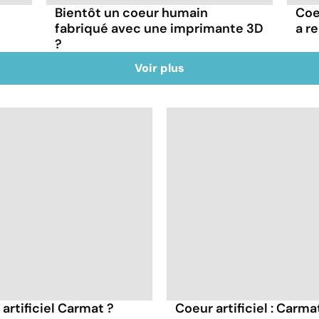
Bientôt un coeur humain
Coeu
fabriqué avec une imprimante 3D
a r
?
Voir plus
rtificiel Carmat ?
Coeur artificiel : Carm